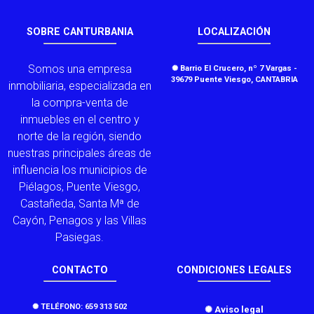
SOBRE CANTURBANIA
LOCALIZACIÓN
Somos una empresa
✺ Barrio El Crucero, nº 7 Vargas -
39679 Puente Viesgo, CANTABRIA
inmobiliaria, especializada en
la compra-venta de
inmuebles en el centro y
norte de la región, siendo
nuestras principales áreas de
influencia los municipios de
Piélagos, Puente Viesgo,
Castañeda, Santa Mª de
Cayón, Penagos y las Villas
Pasiegas.
CONTACTO
CONDICIONES LEGALES
✺ TELÉFONO: 659 313 502
✺ Aviso legal