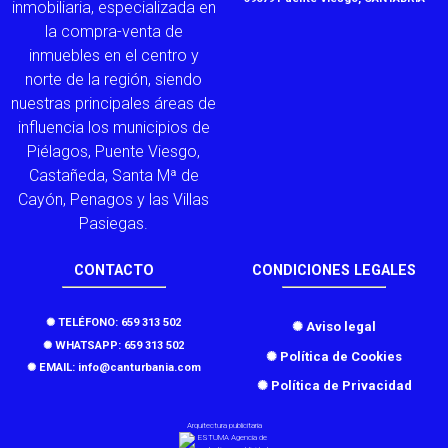
inmobiliaria, especializada en
la compra-venta de
inmuebles en el centro y
norte de la región, siendo
nuestras principales áreas de
influencia los municipios de
Piélagos, Puente Viesgo,
Castañeda, Santa Mª de
Cayón, Penagos y las Villas
Pasiegas.
CONTACTO
CONDICIONES LEGALES
✺ TELÉFONO: 659 313 502
✺ Aviso legal
✺ WHATSAPP: 659 313 502
✺ Política de Cookies
✺ EMAIL: info@canturbania.com
✺ Política de Privacidad
Arquitectura publicitaria