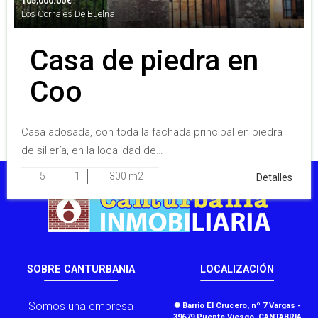
105,000.00
€
Los Corrales De Buelna
Casa de piedra en
Coo
Casa adosada, con toda la fachada principal en piedra
de sillería, en la localidad de…
5
1
300 m2
Detalles
SOBRE CANTURBANIA
LOCALIZACIÓN
Somos una empresa
✺ Barrio El Crucero, nº 7 Vargas -
39679 Puente Viesgo, CANTABRIA