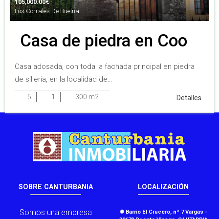
105,000.00
€
Los Corrales De Buelna
Casa de piedra en Coo
Casa adosada, con toda la fachada principal en piedra
de sillería, en la localidad de…
5
1
300 m2
Detalles
SOBRE CANTURBANIA
LOCALIZACIÓN
Somos una empresa
✺ Barrio El Crucero, nº 7 Vargas -