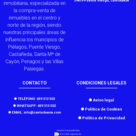
39679 Puente Viesgo, CANTABRIA
inmobiliaria, especializada en
la compra-venta de
inmuebles en el centro y
norte de la región, siendo
nuestras principales áreas de
influencia los municipios de
Piélagos, Puente Viesgo,
Castañeda, Santa Mª de
Cayón, Penagos y las Villas
Pasiegas.
CONTACTO
CONDICIONES LEGALES
✺ TELÉFONO: 659 313 502
✺ Aviso legal
✺ WHATSAPP: 659 313 502
✺ Política de Cookies
✺ EMAIL: info@canturbania.com
✺ Política de Privacidad
Arquitectura publicitaria